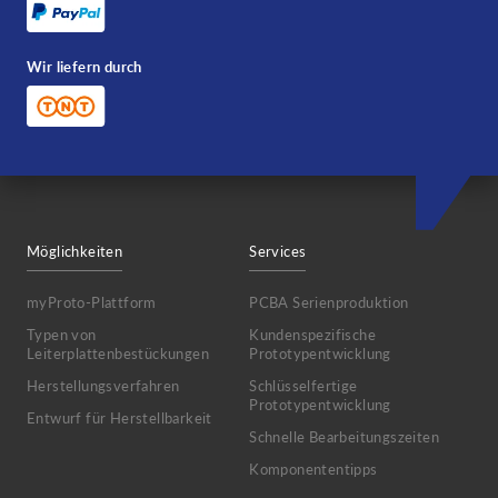
Wir liefern durch
Möglichkeiten
Services
myProto-Plattform
PCBA Serienproduktion
Typen von
Kundenspezifische
Leiterplattenbestückungen
Prototypentwicklung
Herstellungsverfahren
Schlüsselfertige
Prototypentwicklung
Entwurf für Herstellbarkeit
Schnelle Bearbeitungszeiten
Komponententipps