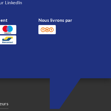
Annuler
ur LinkedIn
ment
Nous livrons par
eurs