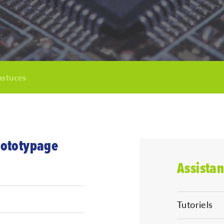
astuces
rototypage
Assista
Tutoriels