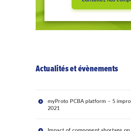
Actualités et évènements
myProto PCBA platform – 5 impro
2021
Impact of component shortage on