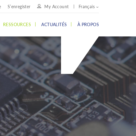
e
S’enregister
My Account
Français
RESSOURCES
ACTUALITÉS
À PROPOS