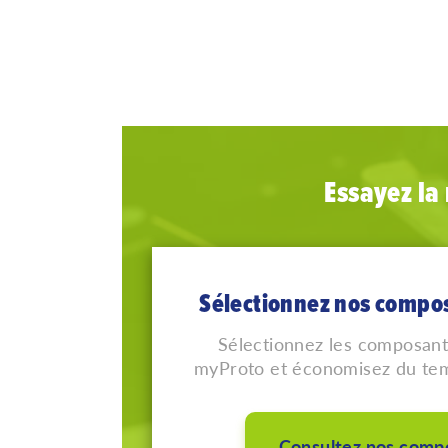
Essayez la
Sélectionnez nos compo
Sélectionnez les composant
myProto et économisez du temp
Consultez nos comp