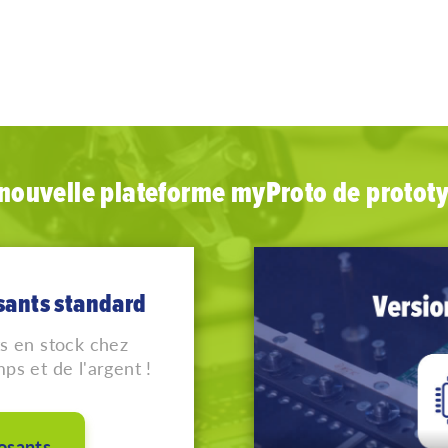
 nouvelle plateforme myProto de proto
sants standard
s en stock chez
s et de l'argent !
osants