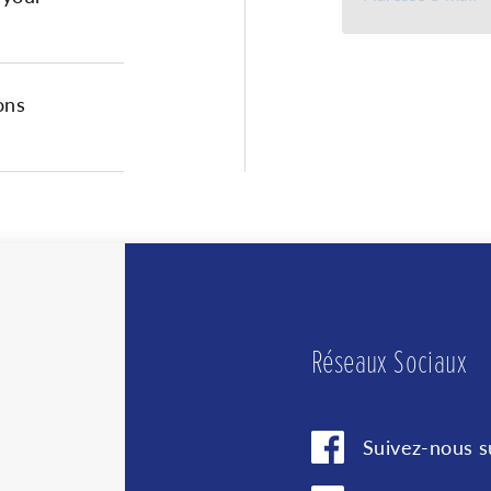
Je suis d'accor
déclaration de
ons
Vous pouvez vous désins
page de l'e-mail.
Nous 
market
vous a
à Send
plus à
Sendin
Réseaux Sociaux
Suivez-nous 