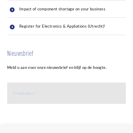
Impact of component shortage on your business
Register for Electronics & Appliations (Utrecht)!
Nieuwsbrief
Meld u aan voor onze nieuwsbrief en blijf op de hoogte.
Ik ga akkoord met het ontvangen van uw
nieuwsbrief en accepteer
het
gegevensbeschermingsbeleid van myProto
.