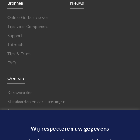
Bronnen
Nieuws
Online Gerber viewer
Tips voor Component
Support
Tutorials
Tips & Trucs
FAQ
Over ons
Kernwaarden
Standaarden en certificeringen
Team
Evenementen en beurzen
Wij respecteren uw gegevens
Jobs
DVC